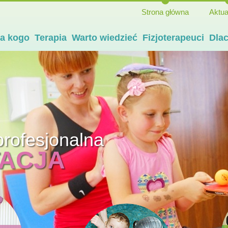
Strona główna
Aktua
la kogo
Terapia
Warto wiedzieć
Fizjoterapeuci
Dla
rofesjonalna
TACJA