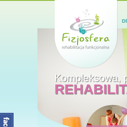
D
Kompleksowa, p
REHABILI