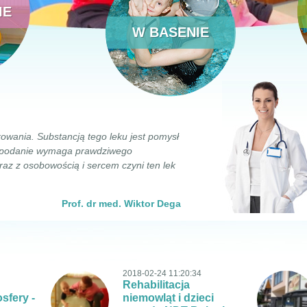
IE
W BASENIE
kowania. Substancją tego leku jest pomysł
o podanie wymaga prawdziwego
az z osobowością i sercem czyni ten lek
Prof. dr med. Wiktor Dega
2018-02-24 11:20:34
Rehabilitacja
sfery -
niemowląt i dzieci